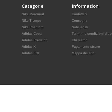
Categorie
Informazioni
Nike Mercurial
Contattaci
Nike Tiempo
Consegna
Nike Phantom
Note legali
Adidas Copa
Termini e condizioni d'us
Adidas Predator
Chi siamo
Adidas X
Pagamento sicuro
Adidas F50
Mappa del sito