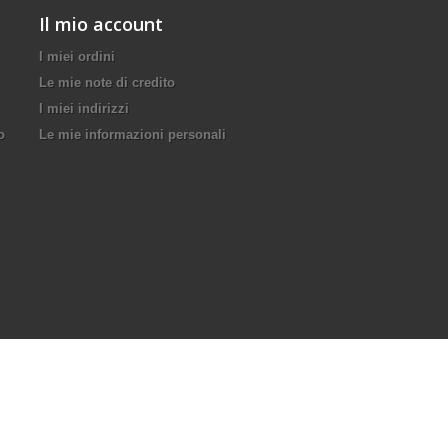
Il mio account
I miei ordini
Le mie note di credito
I miei indirizzi
o
Le mie informazioni personali