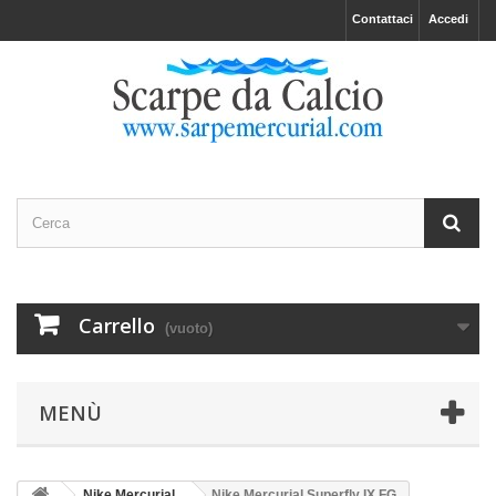
Contattaci
Accedi
Carrello
(vuoto)
MENÙ
Nike Mercurial
Nike Mercurial Superfly IX FG