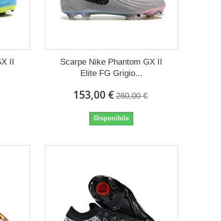
X II
Scarpe Nike Phantom GX II
Elite FG Grigio...
153,00 €
260,00 €
Disponibile