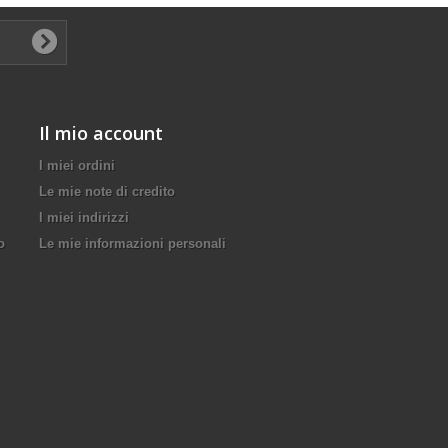
Il mio account
I miei ordini
Le mie note di credito
I miei indirizzi
o
Le mie informazioni personali