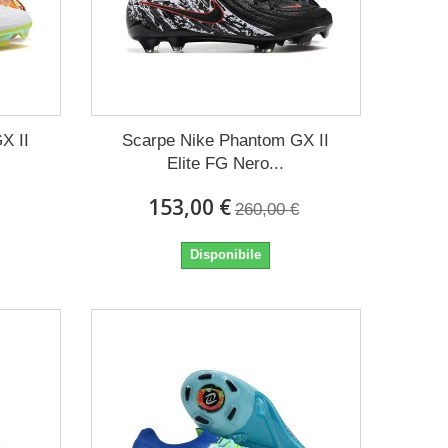
X II
Scarpe Nike Phantom GX II
Elite FG Nero...
153,00 €
260,00 €
Disponibile