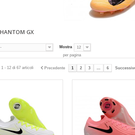
PHANTOM GX
Mostra
--
12
per pagina
1 - 12 di 67 articoli
Precedente
1
2
3
...
6
Successiv