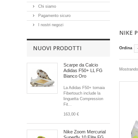
Chi siamo
Pagamento sicuro
I nostri negozi
NIKE 
NUOVI PRODOTTI
Ordina
Scarpe da Calcio
Mostrando 
Adidas F50+ LL FG
Bianco Oro
La Adidas F50+ tomaia
Fibertouch include la
linguetta Compression
Fit...
163,00 €
Nike Zoom Mercurial
Superfly 10 Elite FG