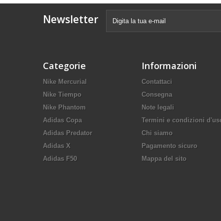
Newsletter
Categorie
Informazioni
Nike Mercurial
Contattaci
Nike Tiempo
Consegna
Nike Phantom
Note legali
Adidas Copa
Termini e condizioni d'us
Adidas Predator
Chi siamo
Adidas X
Pagamento sicuro
Adidas F50
Mappa del sito