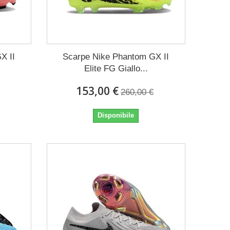
X II
Scarpe Nike Phantom GX II
Elite FG Giallo...
153,00 €
260,00 €
Disponibile