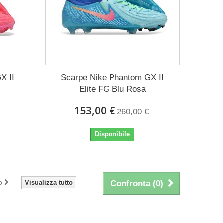
X II
Scarpe Nike Phantom GX II
Elite FG Blu Rosa
153,00 €
260,00 €
Disponibile
o
Visualizza tutto
Confronta (
0
)