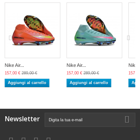
Nike Air...
Nike Air...
Nike A
157,00 €
289,00 €
157,00 €
289,00 €
157,0
Aggiungi al carrello
Aggiungi al carrello
Aggi
Newsletter