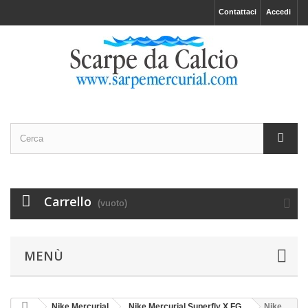
Contattaci
Accedi
Carrello
(vuoto)
MENÙ
Nike Mercurial
Nike Mercurial Superfly X FG
Nike